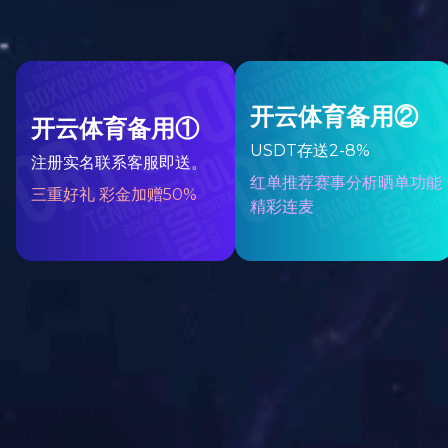
你的位置：
首页
>
生产基地
>
诺丽果厂家
海南华用生物工程有限公司