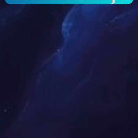
陶瓷罐 VS 不锈钢罐：酵素发酵用不锈钢罐好还是陶罐好？
不管是发酵酒、醋、酵素还是酱油，原料基本上都是植物，植
物里面酸性高，容易和金属产生反应，而且不锈钢又不是真的
不会生锈，只不过是比其他的金属耐腐蚀而已。植物发酵果汁
酸性高，对容器有一定的的腐蚀性更强。所以说不锈钢发酵的
只能算是工业品，口感什么的都只能算是次品，真正算得上工
艺品的是用陶罐做出来的。...
查看详情