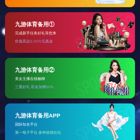
2. 拥有纯正的椰香
冷榨椰子油拥有淡淡的椰香，香味淡雅。
3. 色泽纯正无杂质
液态时的椰子油透明无杂质，固态时则时雪白色的固体。
通过这几个方面，就可以简单的鉴定椰子油的品质，让你购买
的时候，能够通过观察鉴定椰子油，确保购买的品质。
上一篇:
椰子油的不同种类和用途
下一篇:
椰子油的冷榨和热榨工艺有什么区别
为您推荐
椰子油为什么会凝固
解疑 |椰子油为什么会融化和凝固？