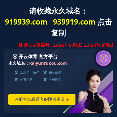
网站首页
关于华体会在线平台（中国）官网
公司简介
企业资质
华体会在线平台（中国）官网中心
诺丽果酵素
诺丽果粉/果干
椰子油
生产基地
诺丽果厂家
椰子油厂家
山柚油厂家
在线留言
联系华体会在线平台（中国）官网
华体会在线平台（中国）官网中心
公司华体会在线平台（中国）官网
行业动态
电商平台
阿里巴巴
天猫商城
淘宝企业店
京东商城