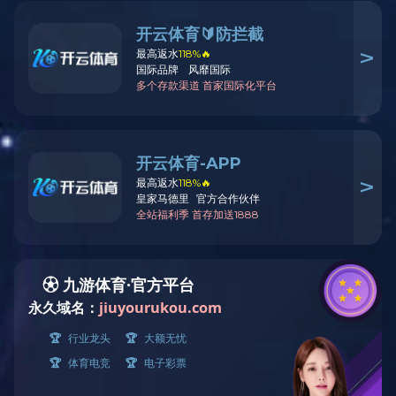
华体会在线平台（中国）官网中心
你的位置：
首页
>
华体会在线平台（中国）官网中心
>
行业动