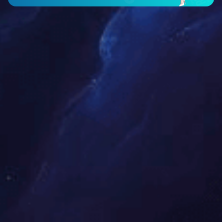
陶瓷罐 VS 不锈钢罐：酵素发酵用不锈钢罐好还是陶罐
好？
诺丽果汁和诺丽果酵素有什么不一样？
如何鉴别椰子油品质的优劣
关于华体会在线平台（中国）官网
公司简介
企业资质
华体会在线平台（中国）官网中心
诺丽果酵素
诺丽果粉/果干
椰子油
生产基地
诺丽果厂家