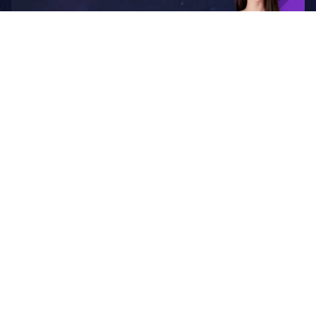
诺丽果厂家
椰子油厂家
山柚油厂家
你的位置：
首页
>
生产基地
>
山柚油厂家